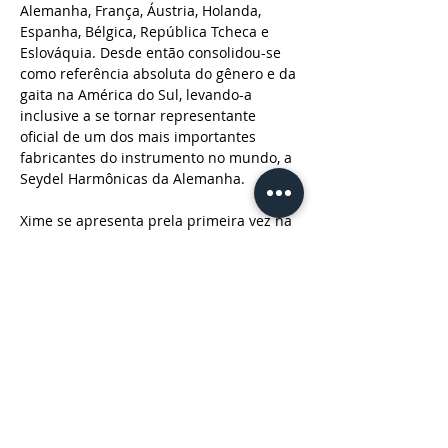
Alemanha, França, Áustria, Holanda, 
Espanha, Bélgica, República Tcheca e 
Eslováquia. Desde então consolidou-se 
como referência absoluta do gênero e da 
gaita na América do Sul, levando-a 
inclusive a se tornar representante 
oficial de um dos mais importantes 
fabricantes do instrumento no mundo, a 
Seydel Harmônicas da Alemanha. 
Xime se apresenta prela primeira vez na 
Serra Gaúcha acompanhada pelos 
músicos Dani Ela e Juliano Rosa da Hard 
Blues Trio, trazendo a São Francisco de 
Paula um pouco do Blues feito na 
Argentina. 