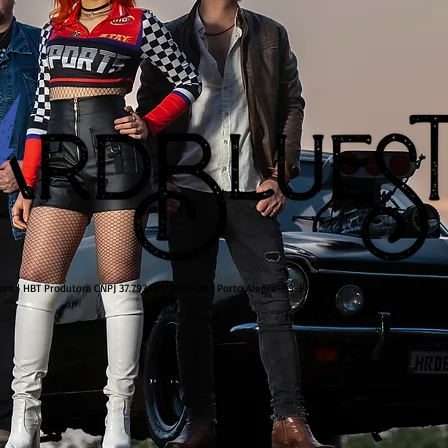
com
| HBT Produtora CNPJ 37.793.150/0001-00 | Porto Alegre-RS-Brazil