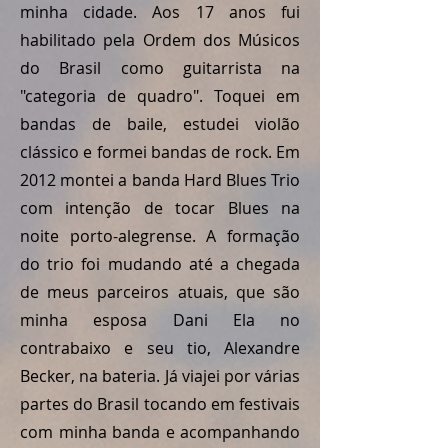
minha cidade. Aos 17 anos fui
habilitado pela Ordem dos Músicos
do Brasil como guitarrista na
"categoria de quadro". Toquei em
bandas de baile, estudei violão
clássico e formei bandas de rock. Em
2012 montei a banda Hard Blues Trio
com intenção de tocar Blues na
noite porto-alegrense. A formação
do trio foi mudando até a chegada
de meus parceiros atuais, que são
minha esposa Dani Ela no
contrabaixo e seu tio, Alexandre
Becker, na bateria. Já viajei por várias
partes do Brasil tocando em festivais
com minha banda e acompanhando