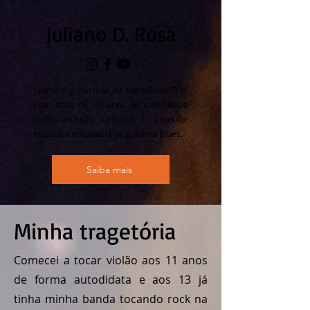
Juliano D. Rosa
Juliano é guitarrista da Hard Blues Trio.
Com mais de 30 anos de experiência
como músico, também é produtor
musical e entusiasta da guitarra Blues.
Saiba mais
Minha tragetória
Comecei a tocar violão aos 11 anos
de forma autodidata e aos 13 já
tinha minha banda tocando rock na